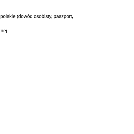
olskie (dowód osobisty, paszport,
znej