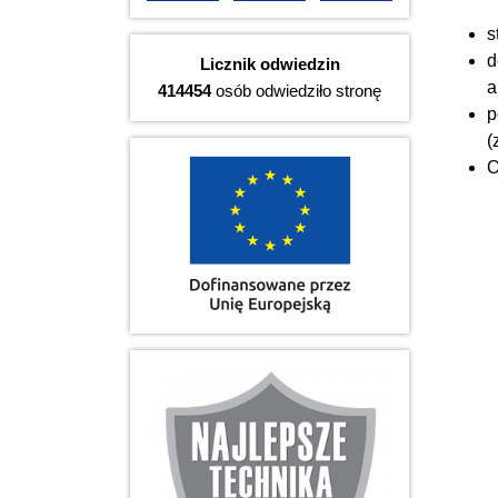
s
d
Licznik odwiedzin
a
414454
osób odwiedziło stronę
p
(
O