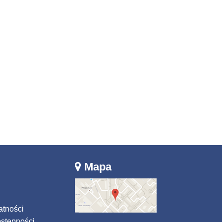
Mapa
atności
stępności