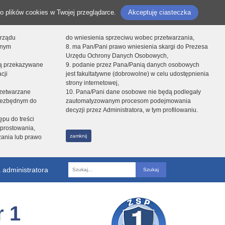
o plików cookies w Twojej przeglądarce.
Akceptuję ciasteczka
orządu
do wniesienia sprzeciwu wobec przetwarzania,
onym
8. ma Pan/Pani prawo wniesienia skargi do Prezesa
Urzędu Ochrony Danych Osobowych,
dą przekazywane
9. podanie przez Pana/Panią danych osobowych
cji
jest fakultatywne (dobrowolne) w celu udostępnienia
strony internetowej,
zetwarzane
10. Pana/Pani dane osobowe nie będą podlegały
niezbędnym do
zautomatyzowanym procesom podejmowania
decyzji przez Administratora, w tym profilowaniu.
ępu do treści
prostowania,
zamknij
zania lub prawo
 administratora
Fraza
 1