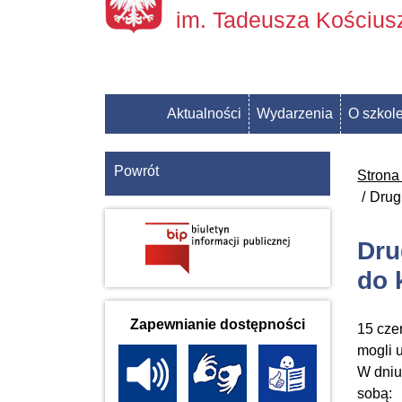
im. Tadeusza Kościu
Aktualności
Wydarzenia
O szkol
Powrót
Strona
Drug
Dru
do 
Zapewnianie dostępności
15 cze
mogli 
W dniu
sobą: