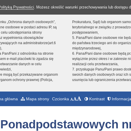
Polityką Prywatności
. Możesz określić warunki przechowywania lub dostępu d
 linku „Ochrona danych osobowych”,
Prokuratura, Sąd) lub organom sam
ne osobowe w postaci adresu IP, są
terytorialnego w związku z prowadz
 celu udostępniania strony
postępowaniem,
raz wypełnienia obowiązków
5. Pana/Pani dane osobowe nie bę
ywających na administratorze(art.6
do państwa trzeciego ani do organiza
),
międzynarodowej,
sta Pan/Pani z odnośnika na stronie
6. Pana/Pani dane osobowe będą pr
em e-mail placówki to zgadza się
wyłącznie przez okres i w zakresie 
zetwarzanie danych w celu
realizacji celu przetwarzania,
owiedzi,
7. przysługuje Panu/Pani prawo dost
we mogą być przekazywane organom
swoich danych osobowych oraz ich s
ganom ochrony prawnej (Policja,
usunięcia lub ograniczenia przetwar
na główna
Mapa strony
Czcionka
Kontrast
Informacja
ł Ponadpodstawowych nr