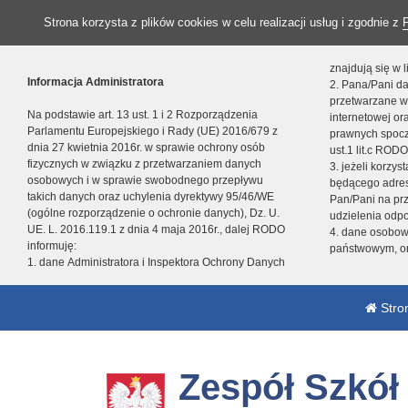
Strona korzysta z plików cookies w celu realizacji usług i zgodnie z
znajdują się w
Informacja Administratora
2. Pana/Pani da
przetwarzane w
Na podstawie art. 13 ust. 1 i 2 Rozporządzenia
internetowej o
Parlamentu Europejskiego i Rady (UE) 2016/679 z
prawnych spocz
dnia 27 kwietnia 2016r. w sprawie ochrony osób
ust.1 lit.c RODO
fizycznych w związku z przetwarzaniem danych
3. jeżeli korzy
osobowych i w sprawie swobodnego przepływu
będącego adres
takich danych oraz uchylenia dyrektywy 95/46/WE
Pan/Pani na pr
(ogólne rozporządzenie o ochronie danych), Dz. U.
udzielenia odp
UE. L. 2016.119.1 z dnia 4 maja 2016r., dalej RODO
4. dane osobo
informuję:
państwowym, or
1. dane Administratora i Inspektora Ochrony Danych
Stro
Zespół Szkó