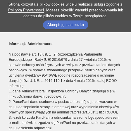
Strona korzysta z plików cookies w celu realizacji usług i zgodnie z
Polityką Prywatności
. Możesz określić warunki przechowywania lub
dostępu do plików cookies w Twojej przeglądarce.
Akceptuję ciasteczka
Informacja Administratora
Na podstawie art. 13 ust. 1 i 2 Rozporządzenia Parlamentu
Europejskiego i Rady (UE) 2016/679 z dnia 27 kwietnia 2016r. w
sprawie ochrony osób fizycznych w związku z przetwarzaniem danych
osobowych i w sprawie swobodnego przepływu takich danych oraz
uchylenia dyrektywy 95/46/WE (ogólne rozporządzenie o ochronie
danych), Dz. U. UE. L. 2016.119.1 z dnia 4 maja 2016r., dalej RODO
informuję:
1. dane Administratora i Inspektora Ochrony Danych znajdują się w
linku „Ochrona danych osobowych”,
2. Pana/Pani dane osobowe w postaci adresu IP, są przetwarzane w
celu udostępniania strony internetowej oraz wypełnienia obowiązków
prawnych spoczywających na administratorze(art.6 ust.1 lit.c RODO),
3. jeżeli korzysta Pan/Pani z odnośnika na stronie będącego adresem
e-mail placówki to zgadza się Pan/Pani na przetwarzanie danych w
celu udzielenia odpowiedzi,