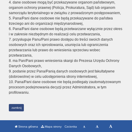
4. dane osobowe mogą być przekazywane organom państwowym,
organom ochrony prawnej (Policja, Prokuratura, Sąd) lub organom
samorządu terytorialnego w związku z prowadzonym postępowaniem,
5. Pana/Pani dane osobowe nie będą przekazywane do państwa
trzeciego ani do organizacji międzynarodowej,
6. Pana/Pani dane osobowe będą przetwarzane wyłącznie przez okres
i w zakresie niezbędnym do realizacji celu przetwarzania,
7. przysługuje Panu/Pani prawo dostępu do treści swoich danych
osobowych oraz ich sprostowania, usunięcia lub ograniczenia
przetwarzania lub prawo do wniesienia sprzeciwu wobec
przetwarzania,
8. ma Pan/Pani prawo wniesienia skargi do Prezesa Urzędu Ochrony
Danych Osobowych,
9. podanie przez Pana/Panią danych osobowych jest fakultatywne
(dobrowolne) w celu udostępnienia strony internetowej,
10. Pana/Pani dane osobowe nie będą podlegały zautomatyzowanym
procesom podejmowania decyzji przez Administratora, w tym
profilowaniu.
zamknij
Strona główna
Mapa strony
Czcionka