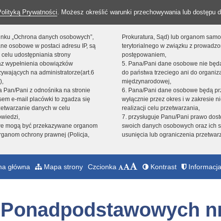
Polityką Prywatności
. Możesz określić warunki przechowywania lub dostępu d
 linku „Ochrona danych osobowych”,
Prokuratura, Sąd) lub organom sam
ne osobowe w postaci adresu IP, są
terytorialnego w związku z prowadz
 celu udostępniania strony
postępowaniem,
raz wypełnienia obowiązków
5. Pana/Pani dane osobowe nie bę
ywających na administratorze(art.6
do państwa trzeciego ani do organiza
),
międzynarodowej,
sta Pan/Pani z odnośnika na stronie
6. Pana/Pani dane osobowe będą pr
em e-mail placówki to zgadza się
wyłącznie przez okres i w zakresie 
zetwarzanie danych w celu
realizacji celu przetwarzania,
owiedzi,
7. przysługuje Panu/Pani prawo dost
we mogą być przekazywane organom
swoich danych osobowych oraz ich s
ganom ochrony prawnej (Policja,
usunięcia lub ograniczenia przetwar
na główna
Mapa strony
Czcionka
Kontrast
Informacja
ł Ponadpodstawowych nr