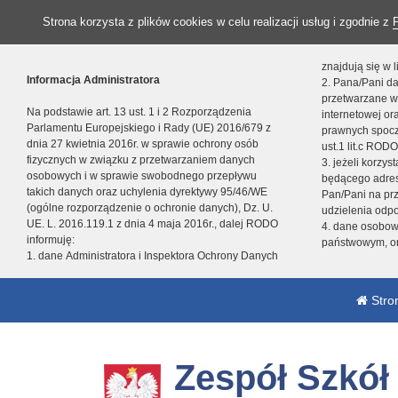
Strona korzysta z plików cookies w celu realizacji usług i zgodnie z
znajdują się w
Informacja Administratora
2. Pana/Pani da
przetwarzane w
Na podstawie art. 13 ust. 1 i 2 Rozporządzenia
internetowej o
Parlamentu Europejskiego i Rady (UE) 2016/679 z
prawnych spocz
dnia 27 kwietnia 2016r. w sprawie ochrony osób
ust.1 lit.c RODO
fizycznych w związku z przetwarzaniem danych
3. jeżeli korzy
osobowych i w sprawie swobodnego przepływu
będącego adres
takich danych oraz uchylenia dyrektywy 95/46/WE
Pan/Pani na pr
(ogólne rozporządzenie o ochronie danych), Dz. U.
udzielenia odp
UE. L. 2016.119.1 z dnia 4 maja 2016r., dalej RODO
4. dane osobo
informuję:
państwowym, or
1. dane Administratora i Inspektora Ochrony Danych
Stro
Zespół Szkó