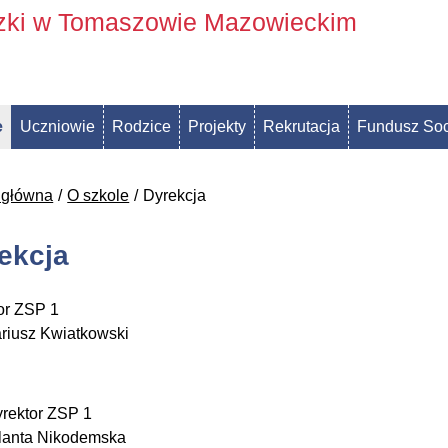
szki w Tomaszowie Mazowieckim
e
Uczniowie
Rodzice
Projekty
Rekrutacja
Fundusz Soc
 główna
O szkole
Dyrekcja
ekcja
or ZSP 1
riusz Kwiatkowski
rektor ZSP 1
lanta Nikodemska