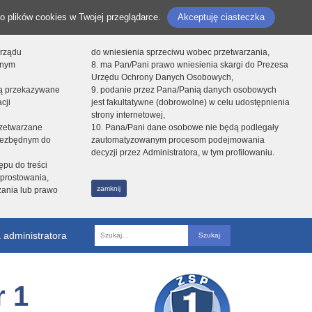
o plików cookies w Twojej przeglądarce.
Akceptuję ciasteczka
orządu
do wniesienia sprzeciwu wobec przetwarzania,
onym
8. ma Pan/Pani prawo wniesienia skargi do Prezesa
Urzędu Ochrony Danych Osobowych,
dą przekazywane
9. podanie przez Pana/Panią danych osobowych
cji
jest fakultatywne (dobrowolne) w celu udostępnienia
strony internetowej,
zetwarzane
10. Pana/Pani dane osobowe nie będą podlegały
niezbędnym do
zautomatyzowanym procesom podejmowania
decyzji przez Administratora, w tym profilowaniu.
ępu do treści
prostowania,
zamknij
zania lub prawo
 administratora
Fraza
 1