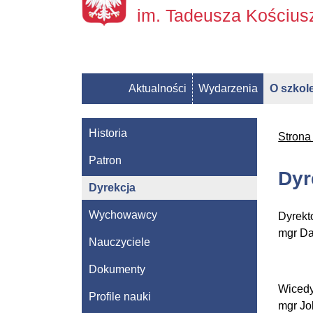
im. Tadeusza Kościu
Aktualności
Wydarzenia
O szkol
Historia
Strona
Patron
Dyr
Dyrekcja
Wychowawcy
Dyrekt
mgr Da
Nauczyciele
Dokumenty
Wicedy
Profile nauki
mgr Jo