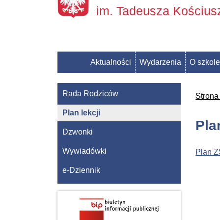
im. Tadeusza Kościu
Aktualności
Wydarzenia
O szkole
Rada Rodziców
Strona
Plan lekcji
Pla
Dzwonki
Wywiadówki
Plan 
e-Dziennik