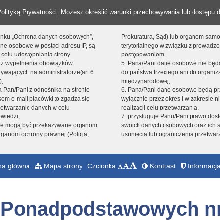
Polityką Prywatności
. Możesz określić warunki przechowywania lub dostępu d
 linku „Ochrona danych osobowych”,
Prokuratura, Sąd) lub organom sam
ne osobowe w postaci adresu IP, są
terytorialnego w związku z prowadz
 celu udostępniania strony
postępowaniem,
raz wypełnienia obowiązków
5. Pana/Pani dane osobowe nie bę
ywających na administratorze(art.6
do państwa trzeciego ani do organiza
),
międzynarodowej,
sta Pan/Pani z odnośnika na stronie
6. Pana/Pani dane osobowe będą pr
em e-mail placówki to zgadza się
wyłącznie przez okres i w zakresie 
zetwarzanie danych w celu
realizacji celu przetwarzania,
owiedzi,
7. przysługuje Panu/Pani prawo dost
we mogą być przekazywane organom
swoich danych osobowych oraz ich s
ganom ochrony prawnej (Policja,
usunięcia lub ograniczenia przetwar
na główna
Mapa strony
Czcionka
Kontrast
Informacja
ł Ponadpodstawowych nr