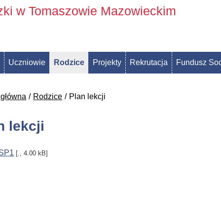
szki w Tomaszowie Mazowieckim
Uczniowie
Rodzice
Projekty
Rekrutacja
Fundusz Soc
 główna
Rodzice
Plan lekcji
n lekcji
ZSP1
[., 4.00 kB]