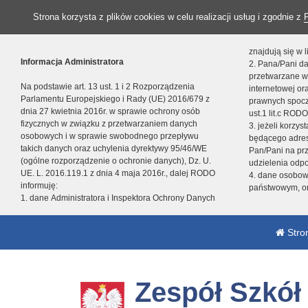
Strona korzysta z plików cookies w celu realizacji usług i zgodnie z
znajdują się w
Informacja Administratora
2. Pana/Pani da
przetwarzane w
Na podstawie art. 13 ust. 1 i 2 Rozporządzenia
internetowej o
Parlamentu Europejskiego i Rady (UE) 2016/679 z
prawnych spocz
dnia 27 kwietnia 2016r. w sprawie ochrony osób
ust.1 lit.c RODO
fizycznych w związku z przetwarzaniem danych
3. jeżeli korzy
osobowych i w sprawie swobodnego przepływu
będącego adres
takich danych oraz uchylenia dyrektywy 95/46/WE
Pan/Pani na pr
(ogólne rozporządzenie o ochronie danych), Dz. U.
udzielenia odp
UE. L. 2016.119.1 z dnia 4 maja 2016r., dalej RODO
4. dane osobo
informuję:
państwowym, or
1. dane Administratora i Inspektora Ochrony Danych
Stro
Zespół Szkó