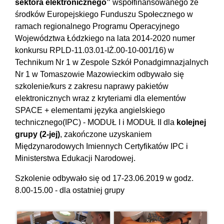
sektora elektronicznego”
współfinansowanego ze
środków Europejskiego Funduszu Społecznego w
ramach regionalnego Programu Operacyjnego
Województwa Łódzkiego na lata 2014-2020 numer
konkursu RPLD-11.03.01-IŻ.00-10-001/16) w
Technikum Nr 1 w Zespole Szkół Ponadgimnazjalnych
Nr 1 w Tomaszowie Mazowieckim odbywało się
szkolenie/kurs z zakresu naprawy pakietów
elektronicznych wraz z kryteriami dla elementów
SPACE + elementami języka angielskiego
technicznego(IPC) - MODUŁ I i MODUŁ II dla
kolejnej
grupy (2-jej)
, zakończone uzyskaniem
Międzynarodowych Imiennych Certyfikatów IPC i
Ministerstwa Edukacji Narodowej.
Szkolenie odbywało się od 17-23.06.2019 w godz.
8.00-15.00 - dla ostatniej grupy