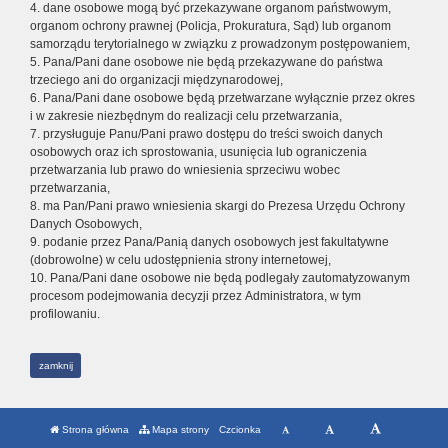
4. dane osobowe mogą być przekazywane organom państwowym,
organom ochrony prawnej (Policja, Prokuratura, Sąd) lub organom
samorządu terytorialnego w związku z prowadzonym postępowaniem,
5. Pana/Pani dane osobowe nie będą przekazywane do państwa
trzeciego ani do organizacji międzynarodowej,
6. Pana/Pani dane osobowe będą przetwarzane wyłącznie przez okres
i w zakresie niezbędnym do realizacji celu przetwarzania,
7. przysługuje Panu/Pani prawo dostępu do treści swoich danych
osobowych oraz ich sprostowania, usunięcia lub ograniczenia
przetwarzania lub prawo do wniesienia sprzeciwu wobec
przetwarzania,
8. ma Pan/Pani prawo wniesienia skargi do Prezesa Urzędu Ochrony
Danych Osobowych,
9. podanie przez Pana/Panią danych osobowych jest fakultatywne
(dobrowolne) w celu udostępnienia strony internetowej,
10. Pana/Pani dane osobowe nie będą podlegały zautomatyzowanym
procesom podejmowania decyzji przez Administratora, w tym
profilowaniu.
zamknij
Strona główna
Mapa strony
Czcionka