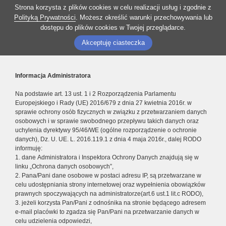
Strona korzysta z plików cookies w celu realizacji usług i zgodnie z
Polityką Prywatności
. Możesz określić warunki przechowywania lub
dostępu do plików cookies w Twojej przeglądarce.
Akceptuję ciasteczka
Informacja Administratora
Na podstawie art. 13 ust. 1 i 2 Rozporządzenia Parlamentu
Europejskiego i Rady (UE) 2016/679 z dnia 27 kwietnia 2016r. w
sprawie ochrony osób fizycznych w związku z przetwarzaniem danych
osobowych i w sprawie swobodnego przepływu takich danych oraz
uchylenia dyrektywy 95/46/WE (ogólne rozporządzenie o ochronie
danych), Dz. U. UE. L. 2016.119.1 z dnia 4 maja 2016r., dalej RODO
informuję:
1. dane Administratora i Inspektora Ochrony Danych znajdują się w
linku „Ochrona danych osobowych”,
2. Pana/Pani dane osobowe w postaci adresu IP, są przetwarzane w
celu udostępniania strony internetowej oraz wypełnienia obowiązków
prawnych spoczywających na administratorze(art.6 ust.1 lit.c RODO),
3. jeżeli korzysta Pan/Pani z odnośnika na stronie będącego adresem
e-mail placówki to zgadza się Pan/Pani na przetwarzanie danych w
celu udzielenia odpowiedzi,