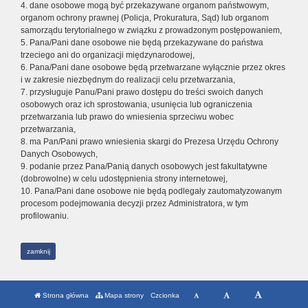
4. dane osobowe mogą być przekazywane organom państwowym,
organom ochrony prawnej (Policja, Prokuratura, Sąd) lub organom
samorządu terytorialnego w związku z prowadzonym postępowaniem,
5. Pana/Pani dane osobowe nie będą przekazywane do państwa
trzeciego ani do organizacji międzynarodowej,
6. Pana/Pani dane osobowe będą przetwarzane wyłącznie przez okres
i w zakresie niezbędnym do realizacji celu przetwarzania,
7. przysługuje Panu/Pani prawo dostępu do treści swoich danych
osobowych oraz ich sprostowania, usunięcia lub ograniczenia
przetwarzania lub prawo do wniesienia sprzeciwu wobec
przetwarzania,
8. ma Pan/Pani prawo wniesienia skargi do Prezesa Urzędu Ochrony
Danych Osobowych,
9. podanie przez Pana/Panią danych osobowych jest fakultatywne
(dobrowolne) w celu udostępnienia strony internetowej,
10. Pana/Pani dane osobowe nie będą podlegały zautomatyzowanym
procesom podejmowania decyzji przez Administratora, w tym
profilowaniu.
zamknij
Strona główna
Mapa strony
Czcionka