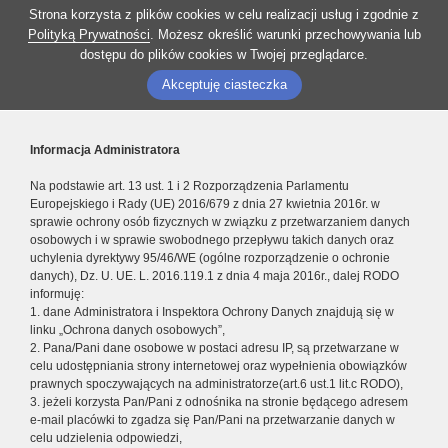
Strona korzysta z plików cookies w celu realizacji usług i zgodnie z
Polityką Prywatności
. Możesz określić warunki przechowywania lub
dostępu do plików cookies w Twojej przeglądarce.
Akceptuję ciasteczka
Informacja Administratora
Na podstawie art. 13 ust. 1 i 2 Rozporządzenia Parlamentu
Europejskiego i Rady (UE) 2016/679 z dnia 27 kwietnia 2016r. w
sprawie ochrony osób fizycznych w związku z przetwarzaniem danych
osobowych i w sprawie swobodnego przepływu takich danych oraz
uchylenia dyrektywy 95/46/WE (ogólne rozporządzenie o ochronie
danych), Dz. U. UE. L. 2016.119.1 z dnia 4 maja 2016r., dalej RODO
informuję:
1. dane Administratora i Inspektora Ochrony Danych znajdują się w
linku „Ochrona danych osobowych”,
2. Pana/Pani dane osobowe w postaci adresu IP, są przetwarzane w
celu udostępniania strony internetowej oraz wypełnienia obowiązków
prawnych spoczywających na administratorze(art.6 ust.1 lit.c RODO),
3. jeżeli korzysta Pan/Pani z odnośnika na stronie będącego adresem
e-mail placówki to zgadza się Pan/Pani na przetwarzanie danych w
celu udzielenia odpowiedzi,