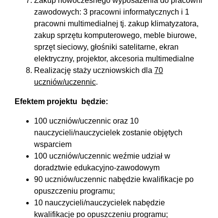
Zakup nowoczesnego wyposażenia do pracowni
zawodowych: 3 pracowni informatycznych i 1
pracowni multimedialnej tj. zakup klimatyzatora,
zakup sprzętu komputerowego, meble biurowe,
sprzęt sieciowy, głośniki satelitarne, ekran
elektryczny, projektor, akcesoria multimedialne
Realizację staży uczniowskich dla
70
uczniów/uczennic
.
Efektem projektu będzie:
100 uczniów/uczennic oraz 10
nauczycieli/nauczycielek zostanie objętych
wsparciem
100 uczniów/uczennic weźmie udział w
doradztwie edukacyjno-zawodowym
90 uczniów/uczennic nabędzie kwalifikacje po
opuszczeniu programu;
10 nauczycieli/nauczycielek nabędzie
kwalifikacje po opuszczeniu programu;