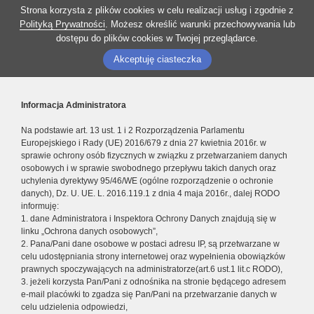
Strona korzysta z plików cookies w celu realizacji usług i zgodnie z
Polityką Prywatności
. Możesz określić warunki przechowywania lub
dostępu do plików cookies w Twojej przeglądarce.
Akceptuję ciasteczka
Informacja Administratora
Na podstawie art. 13 ust. 1 i 2 Rozporządzenia Parlamentu
Europejskiego i Rady (UE) 2016/679 z dnia 27 kwietnia 2016r. w
sprawie ochrony osób fizycznych w związku z przetwarzaniem danych
osobowych i w sprawie swobodnego przepływu takich danych oraz
uchylenia dyrektywy 95/46/WE (ogólne rozporządzenie o ochronie
danych), Dz. U. UE. L. 2016.119.1 z dnia 4 maja 2016r., dalej RODO
informuję:
1. dane Administratora i Inspektora Ochrony Danych znajdują się w
linku „Ochrona danych osobowych”,
2. Pana/Pani dane osobowe w postaci adresu IP, są przetwarzane w
celu udostępniania strony internetowej oraz wypełnienia obowiązków
prawnych spoczywających na administratorze(art.6 ust.1 lit.c RODO),
3. jeżeli korzysta Pan/Pani z odnośnika na stronie będącego adresem
e-mail placówki to zgadza się Pan/Pani na przetwarzanie danych w
celu udzielenia odpowiedzi,