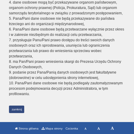
4. dane osobowe mogą być przekazywane organom państwowym,
organom ochrony prawnej (Policja, Prokuratura, Sąd) lub organom
samorządu terytorialnego w związku z prowadzonym postępowaniem,
5. Pana/Pani dane osobowe nie będą przekazywane do państwa
trzeciego ani do organizacji międzynarodowej,
6. Pana/Pani dane osobowe będą przetwarzane wyłącznie przez okres
i w zakresie niezbędnym do realizacji celu przetwarzania,
7. przysługuje Panu/Pani prawo dostępu do treści swoich danych
osobowych oraz ich sprostowania, usunięcia lub ograniczenia
przetwarzania lub prawo do wniesienia sprzeciwu wobec
przetwarzania,
8. ma Pan/Pani prawo wniesienia skargi do Prezesa Urzędu Ochrony
Danych Osobowych,
9. podanie przez Pana/Panią danych osobowych jest fakultatywne
(dobrowolne) w celu udostępnienia strony internetowej,
10. Pana/Pani dane osobowe nie będą podlegały zautomatyzowanym
procesom podejmowania decyzji przez Administratora, w tym
profilowaniu.
zamknij
Strona główna
Mapa strony
Czcionka