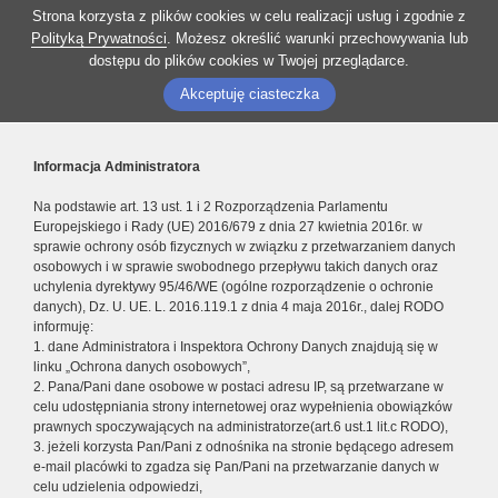
Strona korzysta z plików cookies w celu realizacji usług i zgodnie z
Polityką Prywatności
. Możesz określić warunki przechowywania lub
dostępu do plików cookies w Twojej przeglądarce.
Akceptuję ciasteczka
Informacja Administratora
Na podstawie art. 13 ust. 1 i 2 Rozporządzenia Parlamentu
Europejskiego i Rady (UE) 2016/679 z dnia 27 kwietnia 2016r. w
sprawie ochrony osób fizycznych w związku z przetwarzaniem danych
osobowych i w sprawie swobodnego przepływu takich danych oraz
uchylenia dyrektywy 95/46/WE (ogólne rozporządzenie o ochronie
danych), Dz. U. UE. L. 2016.119.1 z dnia 4 maja 2016r., dalej RODO
informuję:
1. dane Administratora i Inspektora Ochrony Danych znajdują się w
linku „Ochrona danych osobowych”,
2. Pana/Pani dane osobowe w postaci adresu IP, są przetwarzane w
celu udostępniania strony internetowej oraz wypełnienia obowiązków
prawnych spoczywających na administratorze(art.6 ust.1 lit.c RODO),
3. jeżeli korzysta Pan/Pani z odnośnika na stronie będącego adresem
e-mail placówki to zgadza się Pan/Pani na przetwarzanie danych w
celu udzielenia odpowiedzi,