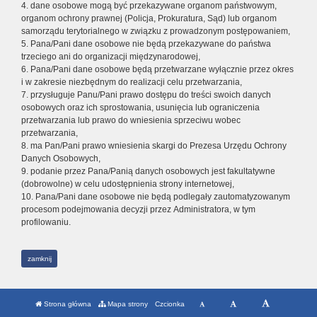
4. dane osobowe mogą być przekazywane organom państwowym,
organom ochrony prawnej (Policja, Prokuratura, Sąd) lub organom
samorządu terytorialnego w związku z prowadzonym postępowaniem,
5. Pana/Pani dane osobowe nie będą przekazywane do państwa
trzeciego ani do organizacji międzynarodowej,
6. Pana/Pani dane osobowe będą przetwarzane wyłącznie przez okres
i w zakresie niezbędnym do realizacji celu przetwarzania,
7. przysługuje Panu/Pani prawo dostępu do treści swoich danych
osobowych oraz ich sprostowania, usunięcia lub ograniczenia
przetwarzania lub prawo do wniesienia sprzeciwu wobec
przetwarzania,
8. ma Pan/Pani prawo wniesienia skargi do Prezesa Urzędu Ochrony
Danych Osobowych,
9. podanie przez Pana/Panią danych osobowych jest fakultatywne
(dobrowolne) w celu udostępnienia strony internetowej,
10. Pana/Pani dane osobowe nie będą podlegały zautomatyzowanym
procesom podejmowania decyzji przez Administratora, w tym
profilowaniu.
zamknij
Strona główna
Mapa strony
Czcionka