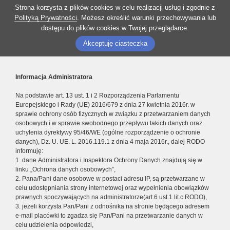
Strona korzysta z plików cookies w celu realizacji usług i zgodnie z
Polityką Prywatności
. Możesz określić warunki przechowywania lub
dostępu do plików cookies w Twojej przeglądarce.
Akceptuję ciasteczka
Informacja Administratora
Na podstawie art. 13 ust. 1 i 2 Rozporządzenia Parlamentu
Europejskiego i Rady (UE) 2016/679 z dnia 27 kwietnia 2016r. w
sprawie ochrony osób fizycznych w związku z przetwarzaniem danych
osobowych i w sprawie swobodnego przepływu takich danych oraz
uchylenia dyrektywy 95/46/WE (ogólne rozporządzenie o ochronie
danych), Dz. U. UE. L. 2016.119.1 z dnia 4 maja 2016r., dalej RODO
informuję:
1. dane Administratora i Inspektora Ochrony Danych znajdują się w
linku „Ochrona danych osobowych”,
2. Pana/Pani dane osobowe w postaci adresu IP, są przetwarzane w
celu udostępniania strony internetowej oraz wypełnienia obowiązków
prawnych spoczywających na administratorze(art.6 ust.1 lit.c RODO),
3. jeżeli korzysta Pan/Pani z odnośnika na stronie będącego adresem
e-mail placówki to zgadza się Pan/Pani na przetwarzanie danych w
celu udzielenia odpowiedzi,