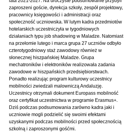
lata 2021-2027. Na uroczyste podsumowanie przybyli
zaproszeni goście, dyrekcja szkoły, zespół projektowy,
pracownicy księgowości i administracji oraz
społeczność uczniowska. W lutym kadra przedmiotów
hotelarskich uczestniczyła w tygodniowych
działaniach typu job shadowing w Maladze. Natomiast
na przełomie lutego i marca grupa 27 uczniów odbyło
czterotygodniowy staż zawodowy również w
słonecznej hiszpańskiej Maladze. Grupa
mechatroników i elektroników realizowała zadania
zawodowe w hiszpańskich przedsiębiorstwach.
Ponadto realizując program kulturowy uczestnicy
mobilności zwiedzali malowniczą Andaluzję.
Uczestnicy otrzymali dokument Europass mobilność
oraz certyfikat uczestnictwa w programie Erasmus+.
Dziś podczas podsumowania zarówno kadra jaki i
uczniowie mogli podzielić się swoimi efektami
uzyskanymi podczas mobilności przed społecznością
szkolną i zaproszonymi gośćmi.