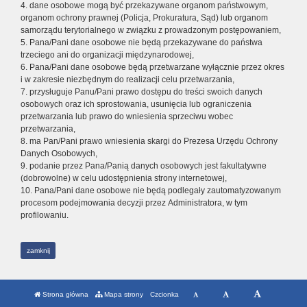
4. dane osobowe mogą być przekazywane organom państwowym,
organom ochrony prawnej (Policja, Prokuratura, Sąd) lub organom
samorządu terytorialnego w związku z prowadzonym postępowaniem,
5. Pana/Pani dane osobowe nie będą przekazywane do państwa
trzeciego ani do organizacji międzynarodowej,
6. Pana/Pani dane osobowe będą przetwarzane wyłącznie przez okres
i w zakresie niezbędnym do realizacji celu przetwarzania,
7. przysługuje Panu/Pani prawo dostępu do treści swoich danych
osobowych oraz ich sprostowania, usunięcia lub ograniczenia
przetwarzania lub prawo do wniesienia sprzeciwu wobec
przetwarzania,
8. ma Pan/Pani prawo wniesienia skargi do Prezesa Urzędu Ochrony
Danych Osobowych,
9. podanie przez Pana/Panią danych osobowych jest fakultatywne
(dobrowolne) w celu udostępnienia strony internetowej,
10. Pana/Pani dane osobowe nie będą podlegały zautomatyzowanym
procesom podejmowania decyzji przez Administratora, w tym
profilowaniu.
zamknij
Strona główna
Mapa strony
Czcionka