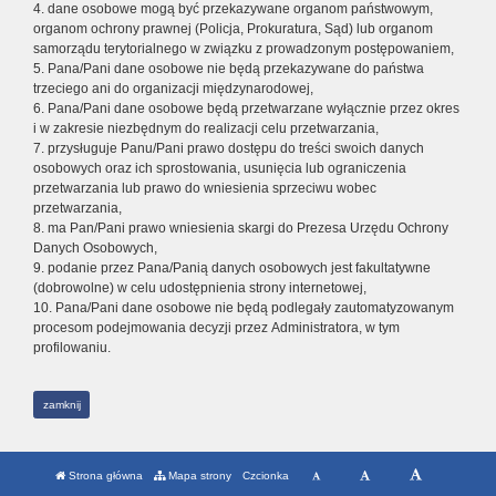
4. dane osobowe mogą być przekazywane organom państwowym,
organom ochrony prawnej (Policja, Prokuratura, Sąd) lub organom
samorządu terytorialnego w związku z prowadzonym postępowaniem,
5. Pana/Pani dane osobowe nie będą przekazywane do państwa
trzeciego ani do organizacji międzynarodowej,
6. Pana/Pani dane osobowe będą przetwarzane wyłącznie przez okres
i w zakresie niezbędnym do realizacji celu przetwarzania,
7. przysługuje Panu/Pani prawo dostępu do treści swoich danych
osobowych oraz ich sprostowania, usunięcia lub ograniczenia
przetwarzania lub prawo do wniesienia sprzeciwu wobec
przetwarzania,
8. ma Pan/Pani prawo wniesienia skargi do Prezesa Urzędu Ochrony
Danych Osobowych,
9. podanie przez Pana/Panią danych osobowych jest fakultatywne
(dobrowolne) w celu udostępnienia strony internetowej,
10. Pana/Pani dane osobowe nie będą podlegały zautomatyzowanym
procesom podejmowania decyzji przez Administratora, w tym
profilowaniu.
zamknij
Strona główna
Mapa strony
Czcionka