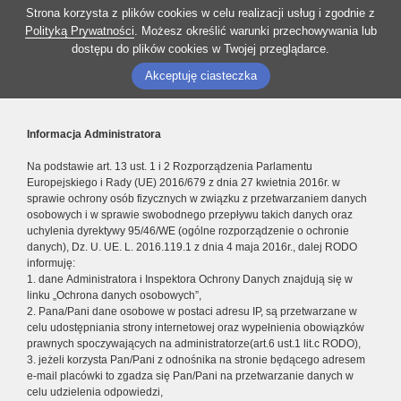
Strona korzysta z plików cookies w celu realizacji usług i zgodnie z
Polityką Prywatności
. Możesz określić warunki przechowywania lub
dostępu do plików cookies w Twojej przeglądarce.
Akceptuję ciasteczka
Informacja Administratora
Na podstawie art. 13 ust. 1 i 2 Rozporządzenia Parlamentu
Europejskiego i Rady (UE) 2016/679 z dnia 27 kwietnia 2016r. w
sprawie ochrony osób fizycznych w związku z przetwarzaniem danych
osobowych i w sprawie swobodnego przepływu takich danych oraz
uchylenia dyrektywy 95/46/WE (ogólne rozporządzenie o ochronie
danych), Dz. U. UE. L. 2016.119.1 z dnia 4 maja 2016r., dalej RODO
informuję:
1. dane Administratora i Inspektora Ochrony Danych znajdują się w
linku „Ochrona danych osobowych”,
2. Pana/Pani dane osobowe w postaci adresu IP, są przetwarzane w
celu udostępniania strony internetowej oraz wypełnienia obowiązków
prawnych spoczywających na administratorze(art.6 ust.1 lit.c RODO),
3. jeżeli korzysta Pan/Pani z odnośnika na stronie będącego adresem
e-mail placówki to zgadza się Pan/Pani na przetwarzanie danych w
celu udzielenia odpowiedzi,