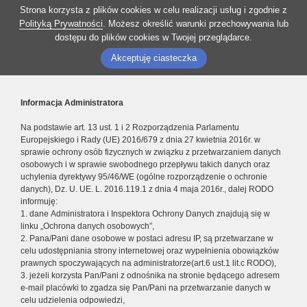
Strona korzysta z plików cookies w celu realizacji usług i zgodnie z
Polityką Prywatności
. Możesz określić warunki przechowywania lub
dostępu do plików cookies w Twojej przeglądarce.
Akceptuję ciasteczka
Informacja Administratora
Na podstawie art. 13 ust. 1 i 2 Rozporządzenia Parlamentu
Europejskiego i Rady (UE) 2016/679 z dnia 27 kwietnia 2016r. w
sprawie ochrony osób fizycznych w związku z przetwarzaniem danych
osobowych i w sprawie swobodnego przepływu takich danych oraz
uchylenia dyrektywy 95/46/WE (ogólne rozporządzenie o ochronie
danych), Dz. U. UE. L. 2016.119.1 z dnia 4 maja 2016r., dalej RODO
informuję:
1. dane Administratora i Inspektora Ochrony Danych znajdują się w
linku „Ochrona danych osobowych”,
2. Pana/Pani dane osobowe w postaci adresu IP, są przetwarzane w
celu udostępniania strony internetowej oraz wypełnienia obowiązków
prawnych spoczywających na administratorze(art.6 ust.1 lit.c RODO),
3. jeżeli korzysta Pan/Pani z odnośnika na stronie będącego adresem
e-mail placówki to zgadza się Pan/Pani na przetwarzanie danych w
celu udzielenia odpowiedzi,