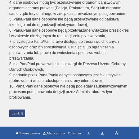
4. dane osobowe mogą być przekazywane organom państwowym,
organom ochrony prawnej (Policja, Prokuratura, Sąd) lub organom
samorządu terytorialnego w związku z prowadzonym postępowaniem,
5. Pana/Pani dane osobowe nie będą przekazywane do państwa
trzeciego ani do organizacji międzynarodowej,
6. Pana/Pani dane osobowe będą przetwarzane wyłącznie przez okres
i w zakresie niezbędnym do realizacji celu przetwarzania,
7. przysługuje Panu/Pani prawo dostępu do treści swoich danych
osobowych oraz ich sprostowania, usunięcia lub ograniczenia
przetwarzania lub prawo do wniesienia sprzeciwu wobec
przetwarzania,
8. ma Pan/Pani prawo wniesienia skargi do Prezesa Urzędu Ochrony
Danych Osobowych,
9. podanie przez Pana/Panią danych osobowych jest fakultatywne
(dobrowolne) w celu udostępnienia strony internetowej,
10. Pana/Pani dane osobowe nie będą podlegały zautomatyzowanym
procesom podejmowania decyzji przez Administratora, w tym
profilowaniu.
zamknij
Strona główna
Mapa strony
Czcionka