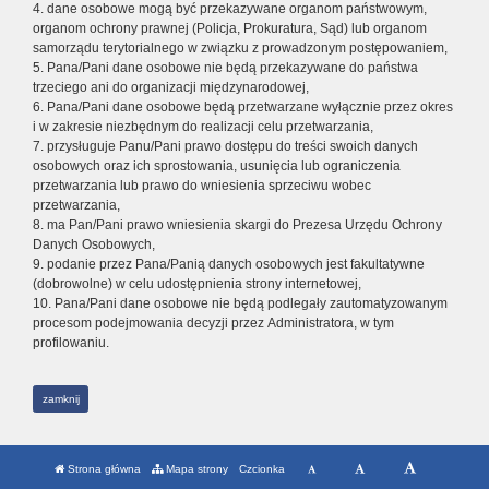
4. dane osobowe mogą być przekazywane organom państwowym,
organom ochrony prawnej (Policja, Prokuratura, Sąd) lub organom
samorządu terytorialnego w związku z prowadzonym postępowaniem,
5. Pana/Pani dane osobowe nie będą przekazywane do państwa
trzeciego ani do organizacji międzynarodowej,
6. Pana/Pani dane osobowe będą przetwarzane wyłącznie przez okres
i w zakresie niezbędnym do realizacji celu przetwarzania,
7. przysługuje Panu/Pani prawo dostępu do treści swoich danych
osobowych oraz ich sprostowania, usunięcia lub ograniczenia
przetwarzania lub prawo do wniesienia sprzeciwu wobec
przetwarzania,
8. ma Pan/Pani prawo wniesienia skargi do Prezesa Urzędu Ochrony
Danych Osobowych,
9. podanie przez Pana/Panią danych osobowych jest fakultatywne
(dobrowolne) w celu udostępnienia strony internetowej,
10. Pana/Pani dane osobowe nie będą podlegały zautomatyzowanym
procesom podejmowania decyzji przez Administratora, w tym
profilowaniu.
zamknij
Strona główna
Mapa strony
Czcionka