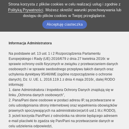
Strona korzysta z plików cookies w celu realizacji usług i zgodnie z
Polityką Prywatności
. Możesz określić warunki przechowywania lub
dostępu do plików cookies w Twojej przeglądarce.
Akceptuję ciasteczka
Informacja Administratora
Na podstawie art. 13 ust. 1 i 2 Rozporządzenia Parlamentu
Europejskiego i Rady (UE) 2016/679 z dnia 27 kwietnia 2016r. w
sprawie ochrony osób fizycznych w związku z przetwarzaniem danych
osobowych i w sprawie swobodnego przepływu takich danych oraz
uchylenia dyrektywy 95/46/WE (ogólne rozporządzenie o ochronie
danych), Dz. U. UE. L. 2016.119.1 z dnia 4 maja 2016r., dalej RODO
informuję:
1. dane Administratora i Inspektora Ochrony Danych znajdują się w
linku „Ochrona danych osobowych”,
2. Pana/Pani dane osobowe w postaci adresu IP, są przetwarzane w
celu udostępniania strony internetowej oraz wypełnienia obowiązków
prawnych spoczywających na administratorze(art.6 ust.1 lit.c RODO),
3. jeżeli korzysta Pan/Pani z odnośnika na stronie będącego adresem
e-mail placówki to zgadza się Pan/Pani na przetwarzanie danych w
celu udzielenia odpowiedzi,